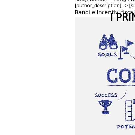
[author_description] => [s
Bandi e Incentivi fiscali
I PR