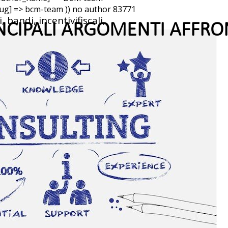
lug] => bcm-team )) no author 83771
, bandi, incentivifiscali,
INCIPALI ARGOMENTI AFFRO