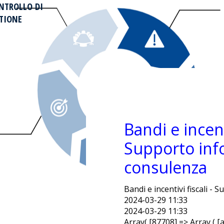
NTROLLO DI
TIONE
Bandi e incenti
Supporto inf
consulenza
Bandi e incentivi fiscali -
2024-03-29 11:33
2024-03-29 11:33
Array( [87708] => Array (