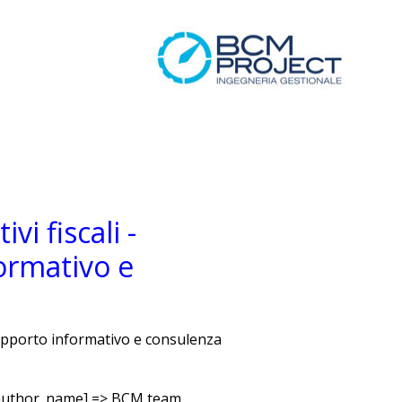
vi fiscali -
ormativo e
 Supporto informativo e consulenza
 [author_name] => BCM team